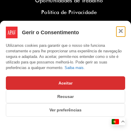
Oportunidades de Trabalho
Política de Privacidade
Gerir o Consentimento
Subscreva a Newsletter APAV
Utilizamos cookies para garantir que o nosso site funciona
corretamente e para lhe proporcionar uma experiência de navegação
segura e adaptada. Ao aceitar, permite-nos entender como o site é
utilizado para que possamos melhorá-lo. Pode gerir as suas
preferências a qualquer momento.
Saiba mais.
Subscrever
Ao enviar dados, o utilizador concorda com os
termos e condições de
Aceitar
utilização
e com a
política de privacidade
.
Recusar
Ver preferências