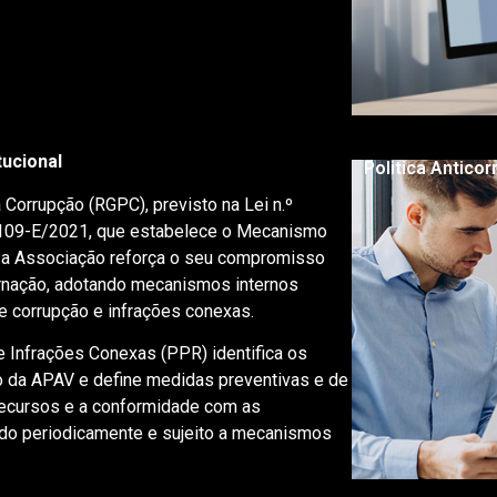
tucional
Politica Antico
Corrupção (RGPC), previsto na Lei n.º
 109-E/2021, que estabelece o Mecanismo
, a Associação reforça o seu compromisso
ernação, adotando mecanismos internos
de corrupção e infrações conexas.
 Infrações Conexas (PPR) identifica os
o da APAV e define medidas preventivas e de
 recursos e a conformidade com as
zado periodicamente e sujeito a mecanismos