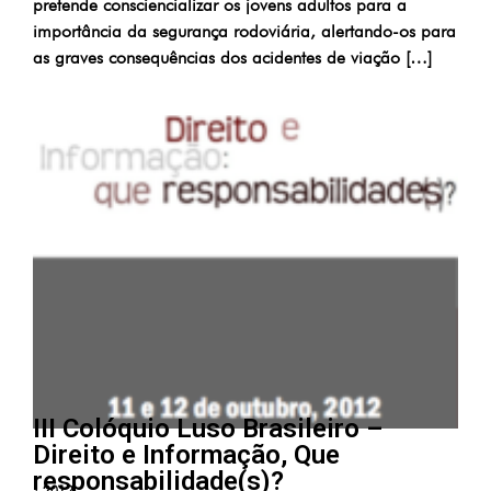
pretende consciencializar os jovens adultos para a
importância da segurança rodoviária, alertando-os para
as graves consequências dos acidentes de viação […]
III Colóquio Luso Brasileiro –
Direito e Informação, Que
responsabilidade(s)?
|
2012