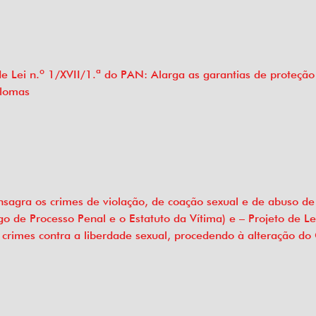
e Lei n.º 1/XVII/1.ª do PAN: Alarga as garantias de proteção 
plomas
Consagra os crimes de violação, de coação sexual e de abuso d
go de Processo Penal e o Estatuto da Vítima) e – Projeto de L
s crimes contra a liberdade sexual, procedendo à alteração d