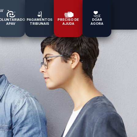
AV
OLUNTARIADO
PAGAMENTOS
PRECISO DE
DOAR
APAV
TRIBUNAIS
AJUDA
AGORA