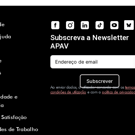
de
Ajuda
Subscreva a Newsletter
APAV
e
s
Subscrever
Ao enviar dados, o utilizador concorda com os
termos
condições de utilização
e com a
política de privacida
idade e
ia
 Satisfação
es de Trabalho