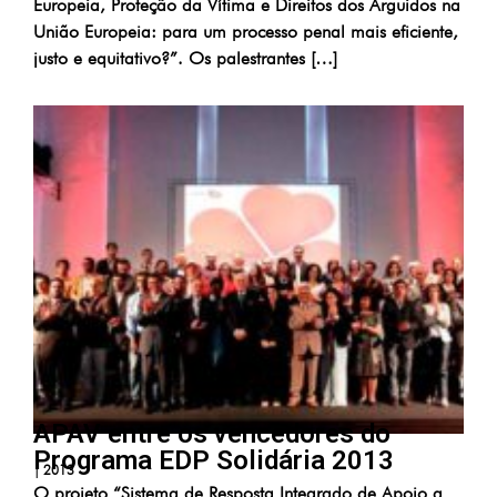
Europeia, Proteção da Vítima e Direitos dos Arguidos na
União Europeia: para um processo penal mais eficiente,
justo e equitativo?”. Os palestrantes […]
APAV entre os vencedores do
Programa EDP Solidária 2013
|
2013
O projeto “Sistema de Resposta Integrado de Apoio a