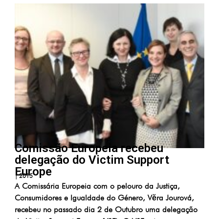
Comissão Europeia recebeu
delegação do Victim Support
Europe
|
2015
A Comissária Europeia com o pelouro da Justiça,
Consumidores e Igualdade do Género, Vĕra Jourová,
recebeu no passado dia 2 de Outubro uma delegação