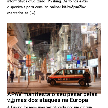
informativas atualizada: Phishing. As folhas estão
disponíveis para consulta online: bit.ly/3jvmZkw
Mantenha-se […]
APAV manifesta o seu pesar pelas
vítimas dos ataques na Europa
|
2020
A Europa foi mais uma vez atingida por um ataque