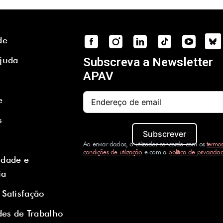
de
Ajuda
Subscreva a Newsletter
APAV
e
s
Subscrever
Ao enviar dados, o utilizador concorda com os
termos
condições de utilização
e com a
política de privacida
idade e
ia
 Satisfação
es de Trabalho