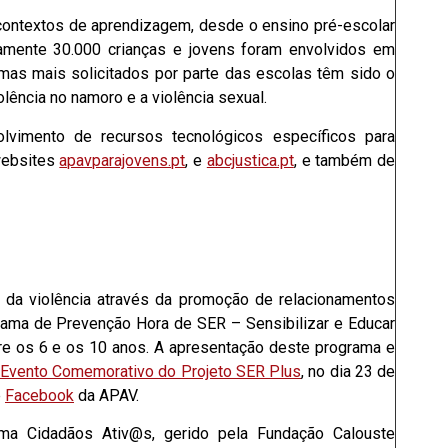
ontextos de aprendizagem, desde o ensino pré-escolar
amente 30.000 crianças e jovens foram envolvidos em
mas mais solicitados por parte das escolas têm sido o
iolência no namoro e a violência sexual.
lvimento de recursos tecnológicos específicos para
websites
apavparajovens.pt
, e
abcjustica.pt
, e também de
da violência através da promoção de relacionamentos
rama de Prevenção Hora de SER – Sensibilizar e Educar
tre os 6 e os 10 anos. A apresentação deste programa e
Evento Comemorativo do Projeto SER Plus
, no dia 23 de
e
Facebook
da APAV.
ama Cidadãos Ativ@s, gerido pela Fundação Calouste