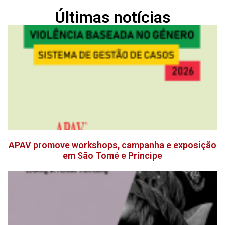
Últimas notícias
APAV promove workshops, campanha e exposição
em São Tomé e Príncipe