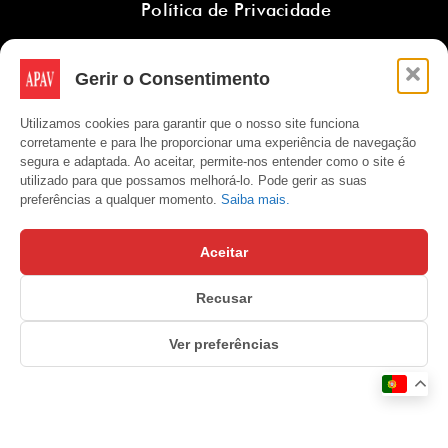
Política de Privacidade
Gerir o Consentimento
Subscreva a Newsletter APAV
Utilizamos cookies para garantir que o nosso site funciona
corretamente e para lhe proporcionar uma experiência de navegação
segura e adaptada. Ao aceitar, permite-nos entender como o site é
utilizado para que possamos melhorá-lo. Pode gerir as suas
preferências a qualquer momento.
Saiba mais.
Subscrever
Ao enviar dados, o utilizador concorda com os
termos e condições de
Aceitar
utilização
e com a
política de privacidade
.
Recusar
Ver preferências
Gerir o consentimento