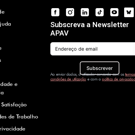
de
Ajuda
Subscreva a Newsletter
APAV
e
s
Subscrever
Ao enviar dados, o utilizador concorda com os
termos
condições de utilização
e com a
política de privacida
idade e
ia
 Satisfação
es de Trabalho
Privacidade