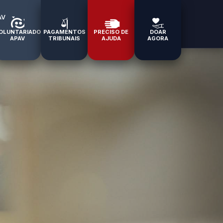
AV
OLUNTARIADO
PAGAMENTOS
PRECISO DE
DOAR
APAV
TRIBUNAIS
AJUDA
AGORA