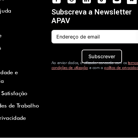
Ajuda
Subscreva a Newsletter
APAV
e
s
Subscrever
Ao enviar dados, o utilizador concorda com os
termos
condições de utilização
e com a
política de privacida
idade e
ia
 Satisfação
es de Trabalho
Privacidade