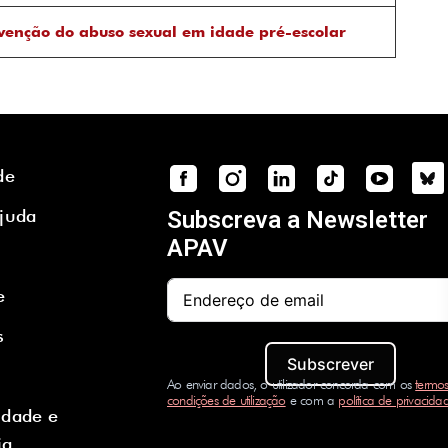
venção do abuso sexual em idade pré-escolar
de
Ajuda
Subscreva a Newsletter
APAV
e
s
Subscrever
Ao enviar dados, o utilizador concorda com os
termos
condições de utilização
e com a
política de privacida
idade e
ia