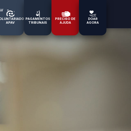
AV
OLUNTARIADO
PAGAMENTOS
PRECISO DE
DOAR
APAV
TRIBUNAIS
AJUDA
AGORA