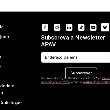
de
Ajuda
Subscreva a Newsletter
APAV
e
s
Subscrever
Ao enviar dados, o utilizador concorda com os
termos
condições de utilização
e com a
política de privacida
idade e
ia
 Satisfação