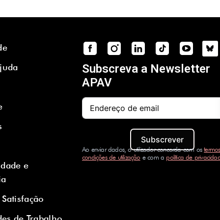
de
Ajuda
Subscreva a Newsletter
APAV
e
s
Subscrever
Ao enviar dados, o utilizador concorda com os
termos
condições de utilização
e com a
política de privacida
idade e
ia
 Satisfação
es de Trabalho