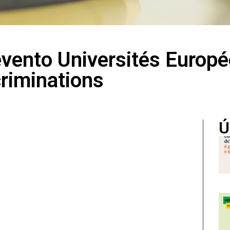
evento Universités Europé
criminations
Ú