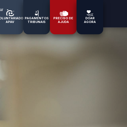
AV
OLUNTARIADO
PAGAMENTOS
PRECISO DE
DOAR
APAV
TRIBUNAIS
AJUDA
AGORA