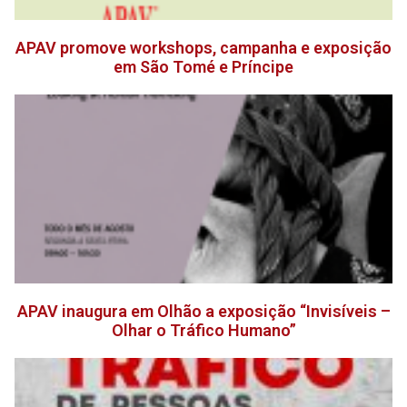
APAV promove workshops, campanha e exposição
em São Tomé e Príncipe
APAV inaugura em Olhão a exposição “Invisíveis –
Olhar o Tráfico Humano”