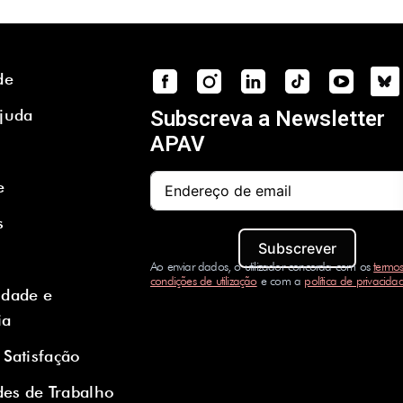
de
Ajuda
Subscreva a Newsletter
APAV
e
s
Subscrever
Ao enviar dados, o utilizador concorda com os
termos
condições de utilização
e com a
política de privacida
idade e
ia
 Satisfação
es de Trabalho