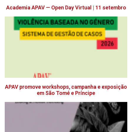
Academia APAV — Open Day Virtual | 11 setembro
APAV promove workshops, campanha e exposição
em São Tomé e Príncipe