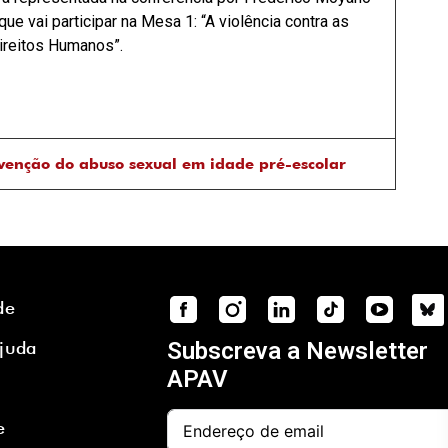
e vai participar na Mesa 1: “A violência contra as
ireitos Humanos”.
venção do abuso sexual em idade pré-escolar
de
Ajuda
Subscreva a Newsletter
APAV
e