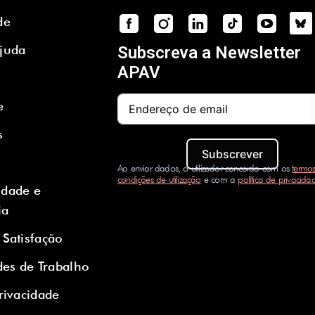
de
Ajuda
Subscreva a Newsletter
APAV
e
s
Subscrever
Ao enviar dados, o utilizador concorda com os
termos
condições de utilização
e com a
política de privacida
idade e
ia
 Satisfação
es de Trabalho
Privacidade