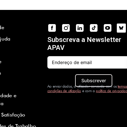
de
Ajuda
Subscreva a Newsletter
APAV
e
s
Subscrever
Ao enviar dados, o utilizador concorda com os
termos
condições de utilização
e com a
política de privacida
idade e
ia
 Satisfação
es de Trabalho