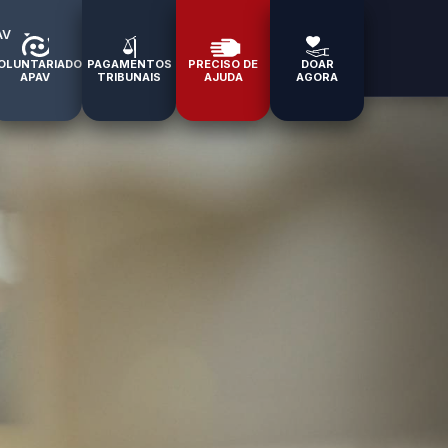
AV
OLUNTARIADO
PAGAMENTOS
PRECISO DE
DOAR
APAV
TRIBUNAIS
AJUDA
AGORA