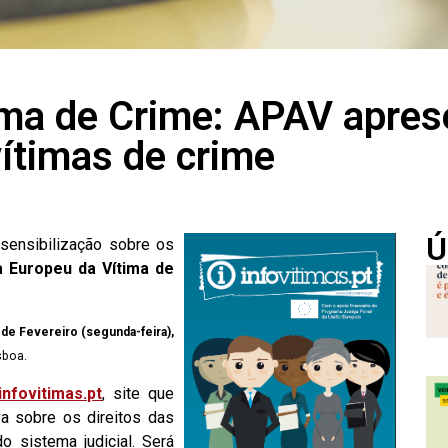
tima de Crime: APAV apre
vítimas de crime
Ú
sensibilização sobre os
a Europeu da Vítima de
 de Fevereiro (segunda-feira),
sboa.
infovitimas.pt
, site que
va sobre os direitos das
o sistema judicial. Será