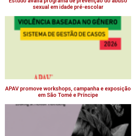
Estudo avalia programa de prevenção do abuso
sexual em idade pré-escolar
APAV promove workshops, campanha e exposição
em São Tomé e Príncipe