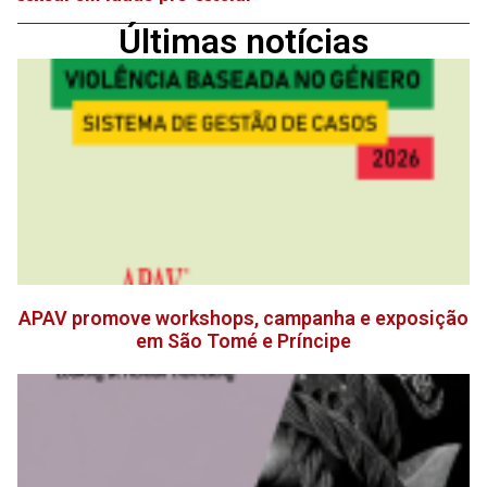
Últimas notícias
APAV promove workshops, campanha e exposição
em São Tomé e Príncipe