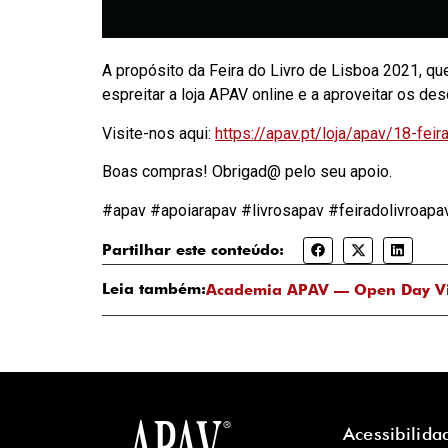
A propósito da Feira do Livro de Lisboa 2021, qu
espreitar a loja APAV online e a aproveitar os d
Visite-nos aqui:
https://apav.pt/loja/apav/18-feira
Boas compras! Obrigad@ pelo seu apoio.
#apav #apoiarapav #livrosapav #feiradolivroapa
Partilhar este conteúdo:
Leia também:
Academia APAV — Open Day Vir
Acessibilida