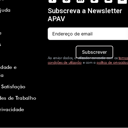
Ajuda
Subscreva a Newsletter
APAV
e
s
Subscrever
Ao enviar dados, o utilizador concorda com os
termos
condições de utilização
e com a
política de privacida
idade e
ia
 Satisfação
es de Trabalho
Privacidade