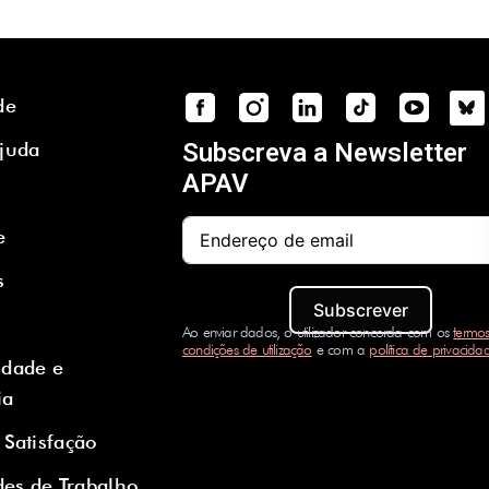
de
Ajuda
Subscreva a Newsletter
APAV
e
s
Subscrever
Ao enviar dados, o utilizador concorda com os
termos
condições de utilização
e com a
política de privacida
idade e
ia
 Satisfação
es de Trabalho