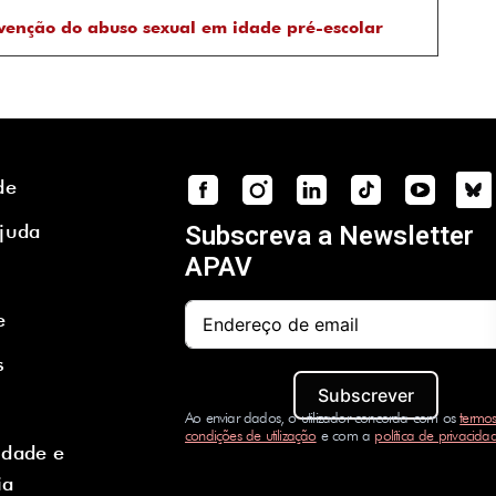
venção do abuso sexual em idade pré-escolar
de
Ajuda
Subscreva a Newsletter
APAV
e
s
Subscrever
Ao enviar dados, o utilizador concorda com os
termos
condições de utilização
e com a
política de privacida
idade e
ia