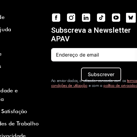
de
Ajuda
Subscreva a Newsletter
APAV
e
s
Subscrever
Ao enviar dados, o utilizador concorda com os
termos
condições de utilização
e com a
política de privacida
idade e
ia
 Satisfação
es de Trabalho
Privacidade