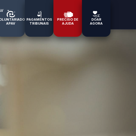
AV
OLUNTARIADO
PAGAMENTOS
PRECISO DE
DOAR
APAV
TRIBUNAIS
AJUDA
AGORA