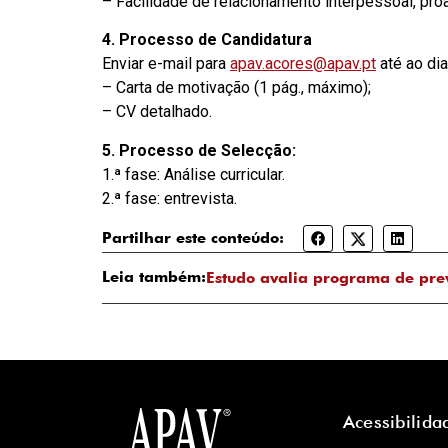
– Facilidade de relacionamento interpessoal, proat
4. Processo de Candidatura
Enviar e-mail para
apav.acores@apav.pt
até ao di
– Carta de motivação (1 pág., máximo);
– CV detalhado.
5. Processo de Selecção:
1.ª fase: Análise curricular.
2.ª fase: entrevista.
Partilhar este conteúdo:
Leia também:
Estudo avalia programa de pre
Acessibilida