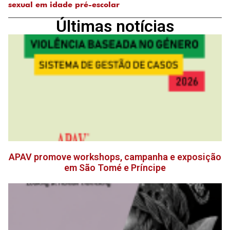
sexual em idade pré-escolar
Últimas notícias
APAV promove workshops, campanha e exposição
em São Tomé e Príncipe