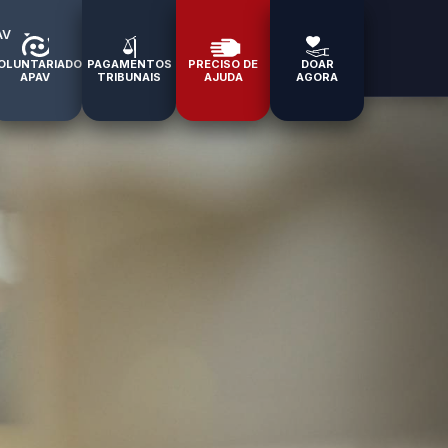
AV
OLUNTARIADO
PAGAMENTOS
PRECISO DE
DOAR
APAV
TRIBUNAIS
AJUDA
AGORA