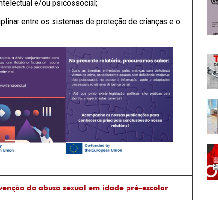
ntelectual e/ou psicossocial;
plinar entre os sistemas de proteção de crianças e o
venção do abuso sexual em idade pré-escolar