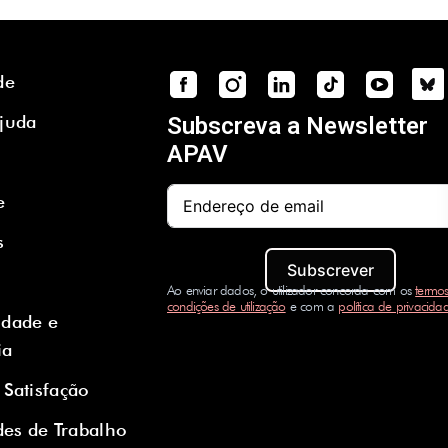
de
Ajuda
Subscreva a Newsletter
APAV
e
s
Subscrever
Ao enviar dados, o utilizador concorda com os
termos
condições de utilização
e com a
política de privacida
idade e
ia
 Satisfação
es de Trabalho