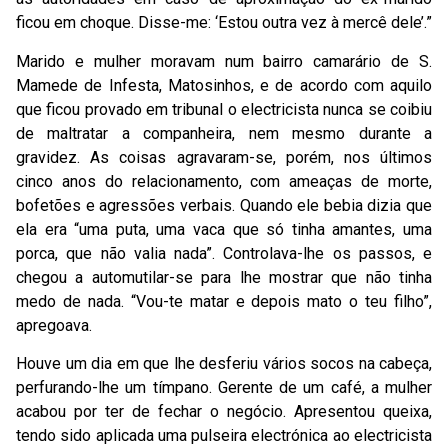
ficou em choque. Disse-me: ‘Estou outra vez à mercê dele’.”
Marido e mulher moravam num bairro camarário de S.
Mamede de Infesta, Matosinhos, e de acordo com aquilo
que ficou provado em tribunal o electricista nunca se coibiu
de maltratar a companheira, nem mesmo durante a
gravidez. As coisas agravaram-se, porém, nos últimos
cinco anos do relacionamento, com ameaças de morte,
bofetões e agressões verbais. Quando ele bebia dizia que
ela era “uma puta, uma vaca que só tinha amantes, uma
porca, que não valia nada”. Controlava-lhe os passos, e
chegou a automutilar-se para lhe mostrar que não tinha
medo de nada. “Vou-te matar e depois mato o teu filho”,
apregoava.
Houve um dia em que lhe desferiu vários socos na cabeça,
perfurando-lhe um tímpano. Gerente de um café, a mulher
acabou por ter de fechar o negócio. Apresentou queixa,
tendo sido aplicada uma pulseira electrónica ao electricista