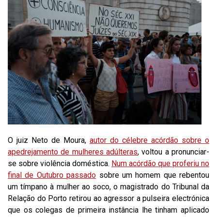
O juiz Neto de Moura,
autor do célebre acórdão sobre o
apedrejamento de mulheres adúlteras
, voltou a pronunciar-
se sobre violência doméstica.
Num acórdão
que proferiu no
final de Outubro passado
sobre um homem que rebentou
um tímpano à mulher ao soco, o magistrado do Tribunal da
Relação do Porto retirou ao agressor a pulseira electrónica
que os colegas de primeira instância lhe tinham aplicado