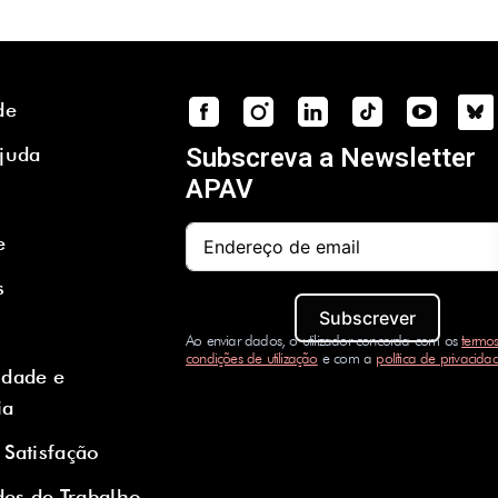
de
Ajuda
Subscreva a Newsletter
APAV
e
s
Subscrever
Ao enviar dados, o utilizador concorda com os
termos
condições de utilização
e com a
política de privacida
idade e
ia
 Satisfação
es de Trabalho