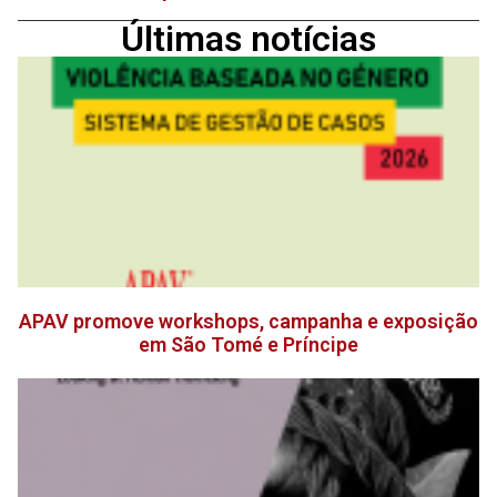
Últimas notícias
APAV promove workshops, campanha e exposição
em São Tomé e Príncipe