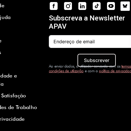
de
Ajuda
Subscreva a Newsletter
APAV
e
s
Subscrever
Ao enviar dados, o utilizador concorda com os
termos
condições de utilização
e com a
política de privacida
idade e
ia
 Satisfação
es de Trabalho
Privacidade