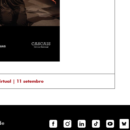
tual | 11 setembro
de