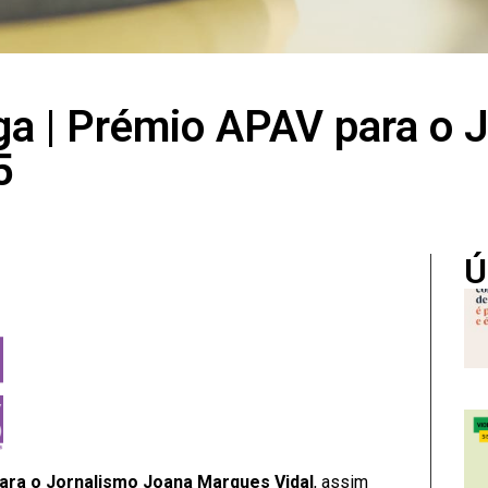
ga | Prémio APAV para o 
5
Ú
ara o Jornalismo Joana Marques Vidal
, assim