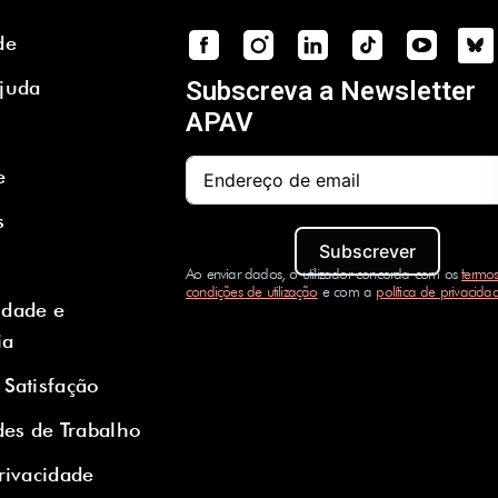
de
Ajuda
Subscreva a Newsletter
APAV
e
s
Subscrever
Ao enviar dados, o utilizador concorda com os
termos
condições de utilização
e com a
política de privacida
idade e
ia
 Satisfação
es de Trabalho
Privacidade