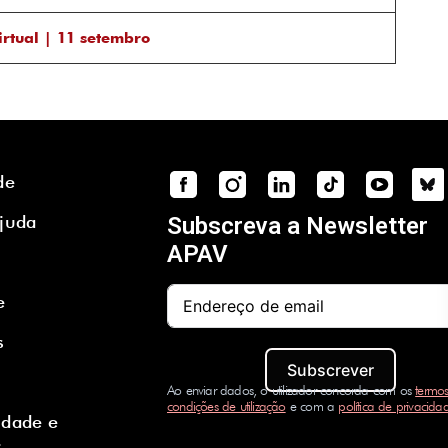
tual | 11 setembro
de
Ajuda
Subscreva a Newsletter
APAV
e
s
Subscrever
Ao enviar dados, o utilizador concorda com os
termos
condições de utilização
e com a
política de privacida
idade e